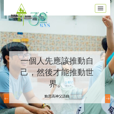
Toggle
naviga
一個人先應該推動自
己，然後才能推動世
界。
鮑思高神父語錄